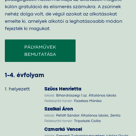
külön gratuláció és elismerés számukra. A zsűrinek
nehéz dolga volt, de végül azokat az alkotásokat
emelte ki, amelyek alkotói a leghatásosabb módon
fejezték ki magukat.
PÁLYAMŰVEK
BEMUTATÁSA
1-4. évfolyam
1. helyezett
Szücs Henrietta
Iskola:
Bihardiószegi 1.sz. Általános Iskola
Felkészítő tanár:
Fazekas Mónika
Szalkai Áron
Iskola:
Petőfi Sándor Általános Iskola, Zenta
Felkészítő tanár:
Tripolszki Csilla
Czmarkó Vencel
Iskola:
Szegedi Tudományegyetem Juhász Gyula