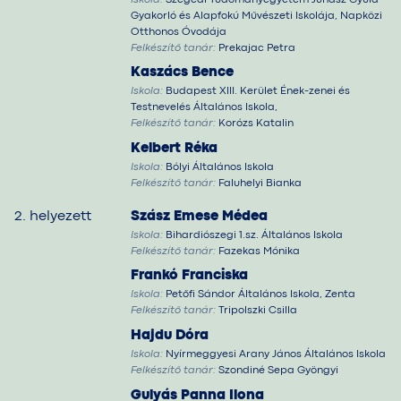
Gyakorló és Alapfokú Művészeti Iskolája, Napközi
Otthonos Óvodája
Felkészítő tanár:
Prekajac Petra
Kaszács Bence
Iskola:
Budapest XIII. Kerület Ének-zenei és
Testnevelés Általános Iskola,
Felkészítő tanár:
Korózs Katalin
Kelbert Réka
Iskola:
Bólyi Általános Iskola
Felkészítő tanár:
Faluhelyi Bianka
2. helyezett
Szász Emese Médea
Iskola:
Bihardiószegi 1.sz. Általános Iskola
Felkészítő tanár:
Fazekas Mónika
Frankó Franciska
Iskola:
Petőfi Sándor Általános Iskola, Zenta
Felkészítő tanár:
Tripolszki Csilla
Hajdu Dóra
Iskola:
Nyírmeggyesi Arany János Általános Iskola
Felkészítő tanár:
Szondiné Sepa Gyöngyi
Gulyás Panna Ilona