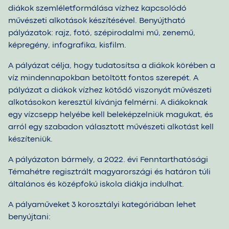
diákok szemléletformálása vízhez kapcsolódó
művészeti alkotások készítésével. Benyújtható
pályázatok: rajz, fotó, szépirodalmi mű, zenemű,
képregény, infografika, kisfilm.
A pályázat célja, hogy tudatosítsa a diákok körében a
víz mindennapokban betöltött fontos szerepét. A
pályázat a diákok vízhez kötődő viszonyát művészeti
alkotásokon keresztül kívánja felmérni. A diákoknak
egy vízcsepp helyébe kell beleképzelniük magukat, és
arról egy szabadon választott művészeti alkotást kell
készíteniük.
A pályázaton bármely, a 2022. évi Fenntarthatósági
Témahétre regisztrált magyarországi és határon túli
általános és középfokú iskola diákja indulhat.
A pályaműveket 3 korosztályi kategóriában lehet
benyújtani: