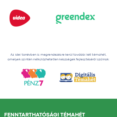
Az idei tanévben is megrendezésre kerül további két témahét,
amelyek szintén nélkülözhetetlen készségek fejlesztéséről szólnak:
FENNTARTHATÓSÁGI TÉMAHÉT