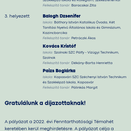
Szakképző Iskola és Kollégium, Székesfehérvár
Felkészítő tanár:
Baracskai Zita
3. helyezett
Balogh Dzsenifer
Iskola:
Báthory István Katolikus Óvoda, Két
Tanítási Nyelvű Általános Iskola és Gimnázium,
Kazincbarcika
Felkészítő tanár:
Petróczki Ákos
Kovács Kristóf
Iskola:
Szolnoki SZC Pálfy - Vízügyi Technikum,
Szolnok
Felkészítő tanár:
Dékány-Barta Henrietta
Paizs Boglárka
Iskola:
Kaposvári SZC Széchenyi István Technikum
és Szakképző Iskola, Kaposvár
Felkészítő tanár:
Pálinkás Margit
Gratulálunk a díjazottaknak!
A pályázat a 2022. évi Fenntarthatósági Témahét
keretében kerül meghirdetésre. A pályázat célja a