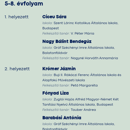
5-8. évfolyam
1. helyezett
Ciceu Sára
Iskola:
Szent Lőrinc Katolikus Általános Iskola,
Budapest
Felkészítő tanár:
V. Péter Mária
Nagy Bálint Bendegúz
Iskola:
Gróf Széchényi Imre Általános Iskola,
Balatonföldvár
Felkészítő tanár:
Nagyné Horváth Annamária
2. helyezett
Krómer Jázmin
Iskola:
Buji II. Rákóczi Ferenc Általános Iskola és
Alapfokú Művészeti Iskola
Felkészítő tanár:
Pető Margaréta
Fónyad Liza
Iskola:
Zuglói Hajós Alfréd Magyar-Német Két
Tanítási Nyelvű Általános Iskola, Budapest
Felkészítő tanár:
Tauber Andrea
Barabási Antónia
Iskola:
Gróf Széchényi Imre Általános Iskola,
Balatonföldvár