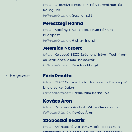
Iskola:
Orosházi Táncsics Mihály Gimnázium és
Kollégium
Felkészítő tanár:
Gabnai Edit
Peresztegi Hanna
Iskola:
Kőbányai Szent László Gimnázium,
Budapest
Felkészítő tanár:
Richter Ingrid
Jeremiás Norbert
Iskola:
Kaposvári SZC Széchenyi István Technikum
és Szakképző Iskola, Kaposvár
Felkészítő tanár:
Pálinkás Margit
2. helyezett
Fóris Renáta
Iskola:
ÓSZC Surányi Endre Technikum, Szakképző
Iskola és Kollégium
Felkészítő tanár:
Hanuskáné Barna Éva
Kovács Áron
Iskola:
Dunakeszi Radnóti Miklós Gimnázium
Felkészítő tanár:
Kovács Áron
Szoboszlai Beatrix
Iskola:
Székesfehérvári SZC Árpád Technikum,