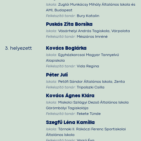
Iskola:
Zuglói Munkácsy Mihály Általános Iskola és
AMI, Budapest
Felkészítő tanár:
Bury Katalin
Puskás Zita Borsika
Iskola:
Vásárhelyi András Tagiskola, Várpalota
Felkészítő tanár:
Mészáros Imréné
3. helyezett
Kovács Boglárka
Iskola:
Egyházkarcsai Magyar Tannyelvű
Alapiskola
Felkészítő tanár:
Vida Regina
Péter Juli
Iskola:
Petőfi Sándor Általános Iskola, Zenta
Felkészítő tanár:
Tripolszki Csilla
Kovács Ágnes Klára
Iskola:
Miskolci Szilágyi Dezső Általános Iskola
Görömbölyi Tagiskolája
Felkészítő tanár:
Fekete Tünde
Szegfű Léna Kamilla
Iskola:
Tárnoki II. Rákóczi Ferenc Sportiskolai
Általános Iskola
Felkészítő tanár:
Varró Éva