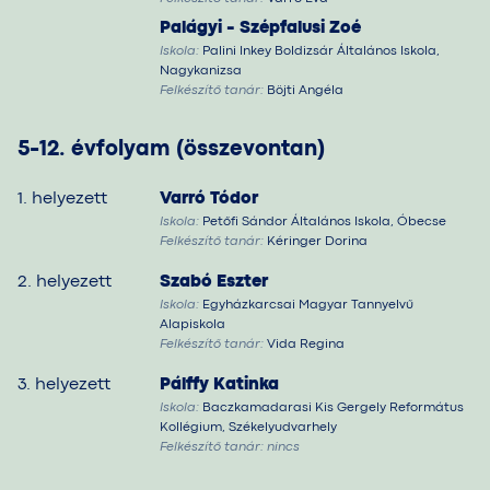
Palágyi - Szépfalusi Zoé
Iskola:
Palini Inkey Boldizsár Általános Iskola,
Nagykanizsa
Felkészítő tanár:
Böjti Angéla
5-12. évfolyam (összevontan)
1. helyezett
Varró Tódor
Iskola:
Petőfi Sándor Általános Iskola, Óbecse
Felkészítő tanár:
Kéringer Dorina
2. helyezett
Szabó Eszter
Iskola:
Egyházkarcsai Magyar Tannyelvű
Alapiskola
Felkészítő tanár:
Vida Regina
3. helyezett
Pálffy Katinka
Iskola:
Baczkamadarasi Kis Gergely Református
Kollégium, Székelyudvarhely
Felkészítő tanár:
nincs