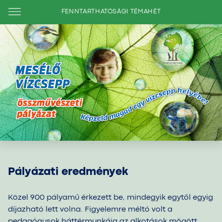
FENNTARTHATÓSÁGI TÉMAHÉT
Pályázati eredmények
Közel 900 pályamű érkezett be, mindegyik egytől egyig
díjazható lett volna. Figyelemre méltó volt a
pedagógusok háttérmunkája az alkotások mögött,