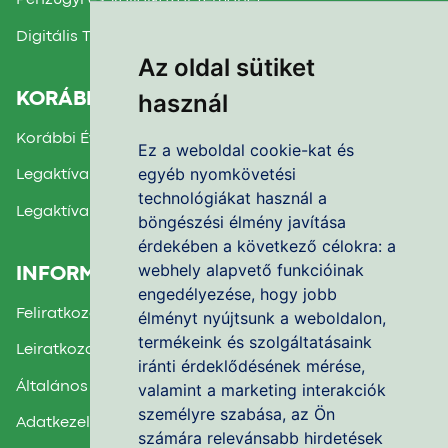
Pénzügyi és Vállalkozói Témahét
Digitális Témahét
Az oldal sütiket
használ
KORÁBBI TÉMAHETEK
Korábbi Évek Beszámolói
Ez a weboldal cookie-kat és
egyéb nyomkövetési
Legaktívabb Iskola díj 2025.
technológiákat használ a
Legaktívabb Iskola díj 2024.
böngészési élmény javítása
érdekében a következő célokra:
a
webhely alapvető funkcióinak
INFORMÁCIÓK
engedélyezése
,
hogy jobb
Feliratkozás a Hírlevélre
élményt nyújtsunk a weboldalon
,
termékeink és szolgáltatásaink
Leiratkozás a Hírlevélről
iránti érdeklődésének mérése,
Általános Felhasználási Feltételek
valamint a marketing interakciók
személyre szabása
,
az Ön
Adatkezelési Nyilatkozat
számára relevánsabb hirdetések