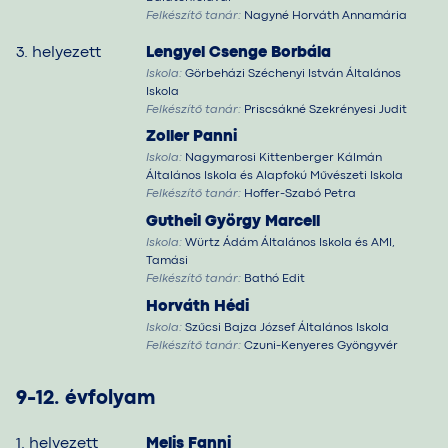
Felkészítő tanár:
Nagyné Horváth Annamária
3. helyezett
Lengyel Csenge Borbála
Iskola:
Görbeházi Széchenyi István Általános
Iskola
Felkészítő tanár:
Priscsákné Szekrényesi Judit
Zoller Panni
Iskola:
Nagymarosi Kittenberger Kálmán
Általános Iskola és Alapfokú Művészeti Iskola
Felkészítő tanár:
Hoffer-Szabó Petra
Gutheil György Marcell
Iskola:
Würtz Ádám Általános Iskola és AMI,
Tamási
Felkészítő tanár:
Bathó Edit
Horváth Hédi
Iskola:
Szűcsi Bajza József Általános Iskola
Felkészítő tanár:
Czuni-Kenyeres Gyöngyvér
9-12. évfolyam
1. helyezett
Melis Fanni