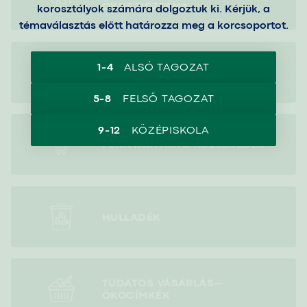
ÖKOSZISZTÉMA
korosztályok számára dolgoztuk ki. Kérjük, a
témaválasztás előtt határozza meg a korcsoportot.
1-4
ALSÓ TAGOZAT
MOZGÁS ÉS EGÉSZSÉG
5-8
FELSŐ TAGOZAT
9-12
KÖZÉPISKOLA
FENNTARTHATÓ KÖZLEKEDÉS
HULLADÉK
TUDATOS VÁSÁRLÁS
—
ÖKOCÍMKÉK