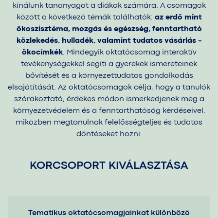
kínálunk tananyagot a diákok számára. A csomagok
között a következő témák találhatók:
az erdő mint
ökoszisztéma, mozgás és egészség, fenntartható
közlekedés, hulladék, valamint tudatos vásárlás -
ökocímkék
. Mindegyik oktatócsomag interaktív
tevékenységekkel segíti a gyerekek ismereteinek
bővítését és a környezettudatos gondolkodás
elsajátítását. Az oktatócsomagok célja, hogy a tanulók
szórakoztató, érdekes módon ismerkedjenek meg a
környezetvédelem és a fenntarthatóság kérdéseivel,
miközben megtanulnak felelősségteljes és tudatos
döntéseket hozni.
KORCSOPORT KIVÁLASZTÁSA
Tematikus oktatócsomagjainkat különböző
AZ ERDŐ MINT