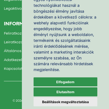
technológiákat használ a
Legaktívabb Iskola díj 2024.
böngészési élmény javítása
érdekében a következő célokra:
a
webhely alapvető funkcióinak
INFORMÁCIÓK
engedélyezése
,
hogy jobb
Feliratkozás a Hírlevélre
élményt nyújtsunk a weboldalon
,
termékeink és szolgáltatásaink
Leiratkozás a Hírlevélről
iránti érdeklődésének mérése,
Általános Felhasználási Feltételek
valamint a marketing interakciók
személyre szabása
,
az Ön
Adatkezelési Nyilatkozat
számára relevánsabb hirdetések
megjelenítése
.
Kapcsolatfelvétel
Elfogadom
Facebook csoport
Elutasítom
© 2026
Alapértékek Nonprofit Kft.
Minden jog fenntartva.
Beállítások megváltoztatása
Sütibeállítások