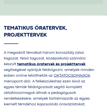
TEMATIKUS ÓRATERVEK,
PROJEKTTERVEK
A megadott témákat három korosztály (alsó
tagozat, felső tagozat, középiskola) számára
készült
tematikus óratervek és projekttervek
segítségével ajánljuk feldolgozni, amelyek minden
évben online letölthetők az
OKTATÓCSOMAGOK
menüpont alól. A felkészüléshez ezen kívül az
egyes témák feldolgozását segítő komplett
oktatócsomagok állnak
a pedagógusok
rendelkezésére, amelyek tartalmazzák
az egyes
kiemelt témákhoz kapcsolódó óravázlatokat,