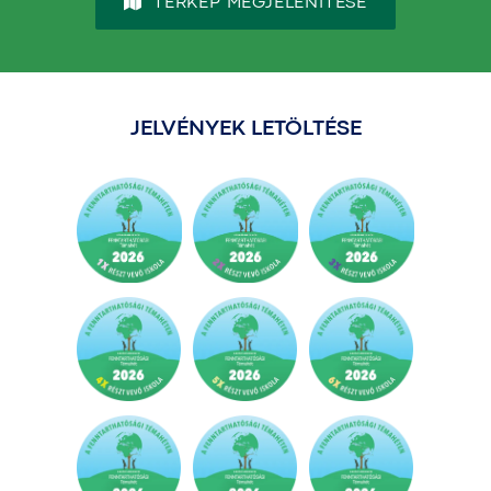
TÉRKÉP MEGJELENÍTÉSE
JELVÉNYEK LETÖLTÉSE