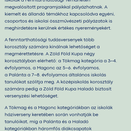
iskolák
a Fenntarthatósági
Témahéten
megvalósított programjaikkal pályázhatnak. A
kiemelt és állandó témákhoz kapcsolódva egyéni,
csoportos és iskolai összművészeti pályázatok is
meghirdetésre kerülnek értékes nyereményekért.
A fenntarthatósági tudásversenyek több
korosztály számára kínálnak lehetőséget a
megmérettetésre.
A Zöld Föld Kupa
négy
korosztályban elérhető: a Tökmag kategória a 3–4.
évfolyamos, a Magonc az 5–6. évfolyamos,
a Palánta
a 7–8. évfolyamos általános iskolás
tanulókat szólítja meg.
A középiskolás
korosztály
számára pedig
a Zöld
Föld Kupa Haladó biztosít
versenyzési lehetőséget.
A Tökmag és a Magonc kategóriákban az iskolák
háziverseny keretében során vonhatják be
tanulóikat, míg
a Palánta
és a Haladó
kategóriákban háromfős diákcsapatok