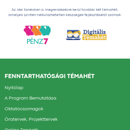
Az idei tanévben is megrendezésre kerül további két témahét,
amelyek szintén nélkülözhetetlen készségek fejlesztéséről szólnak:
FENNTARTHATÓSÁGI TÉMAHÉT
Nyitólap
A Program Bemutatása
Oktatócsomagok
Óratervek, Projekttervek