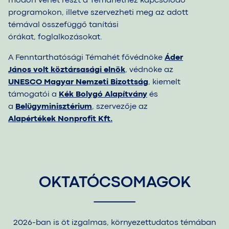
módon vehet részt
a Témahéthez
kapcsolódó
programokon, illetve szervezheti meg az adott
témával összefüggő tanítási
órákat, foglalkozásokat.
A Fenntarthatósági Témahét fővédnöke
Áder
János volt köztársasági elnök
, védnöke az
UNESCO Magyar Nemzeti Bizottság
, kiemelt
támogatói a
Kék Bolygó Alapítvány
és
a
Belügyminisztérium
, szervezője az
Alapértékek
Nonprofit Kft.
OKTATÓCSOMAGOK
2026-ban is öt izgalmas, környezettudatos témában