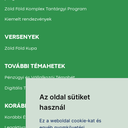
Zöld Föld Komplex Tantárgyi Program
Kiemelt rendezvények
VERSENYEK
Zöld Föld Kupa
TOVÁBBI TÉMAHETEK
Pénzügyi és Vállalkozói Témahét
Digitális Témahét
Az oldal sütiket
használ
KORÁBBI TÉMAHETEK
Korábbi Évek Beszámolói
Ez a weboldal cookie-kat és
egyéb nyomkövetési
Legaktívabb Iskola díj 2025.