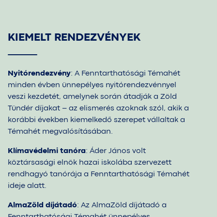
KIEMELT RENDEZVÉNYEK
Nyitórendezvény
: A Fenntarthatósági Témahét
minden évben ünnepélyes nyitórendezvénnyel
veszi kezdetét, amelynek során átadják a Zöld
Tündér díjakat – az elismerés azoknak szól, akik a
korábbi években kiemelkedő szerepet vállaltak a
Témahét megvalósításában.
Klímavédelmi tanóra
: Áder János volt
köztársasági elnök hazai iskolába szervezett
rendhagyó tanórája a Fenntarthatósági Témahét
ideje alatt.
AlmaZöld díjátadó
: Az AlmaZöld díjátadó a
Fenntarthatósági Témahét ünnepélyes