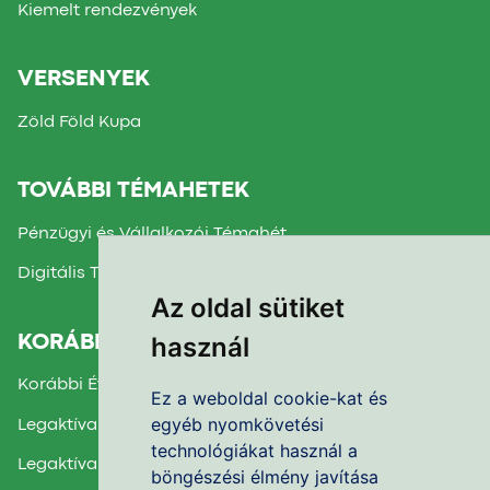
Kiemelt rendezvények
VERSENYEK
Zöld Föld Kupa
TOVÁBBI TÉMAHETEK
Pénzügyi és Vállalkozói Témahét
Digitális Témahét
Az oldal sütiket
használ
KORÁBBI TÉMAHETEK
Korábbi Évek Beszámolói
Ez a weboldal cookie-kat és
egyéb nyomkövetési
Legaktívabb Iskola díj 2025.
technológiákat használ a
Legaktívabb Iskola díj 2024.
böngészési élmény javítása