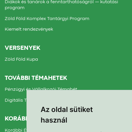
Diákok és tanárok a fenntarthatóságról — kutatási
program
Zöld Föld Komplex Tantárgyi Program
Kiemelt rendezvények
VERSENYEK
Zöld Föld Kupa
TOVÁBBI TÉMAHETEK
Pénzügyi és Vállalkozói Témahét
Digitális Témahét
Az oldal sütiket
használ
KORÁBBI TÉMAHETEK
Korábbi Évek Beszámolói