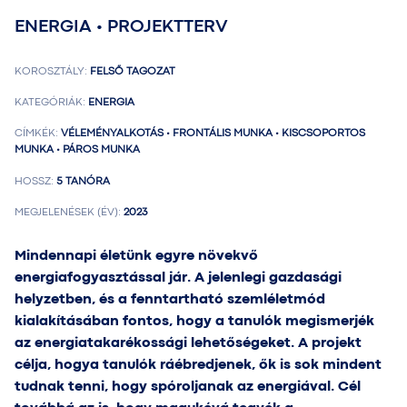
ENERGIA • PROJEKTTERV
KOROSZTÁLY:
FELSŐ TAGOZAT
KATEGÓRIÁK:
ENERGIA
CÍMKÉK:
VÉLEMÉNYALKOTÁS • FRONTÁLIS MUNKA • KISCSOPORTOS
MUNKA • PÁROS MUNKA
HOSSZ:
5 TANÓRA
MEGJELENÉSEK (ÉV):
2023
Mindennapi életünk egyre növekvő
energiafogyasztással jár. A jelenlegi gazdasági
helyzetben, és a fenntartható szemléletmód
kialakításában fontos, hogy a tanulók megismerjék
az energiatakarékossági lehetőségeket. A projekt
célja, hogya tanulók ráébredjenek, ők is sok mindent
tudnak tenni, hogy spóroljanak az energiával. Cél