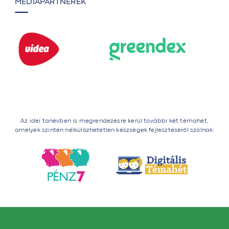
MÉDIAPARTNEREK
Az idei tanévben is megrendezésre kerül további két témahét,
amelyek szintén nélkülözhetetlen készségek fejlesztéséről szólnak: