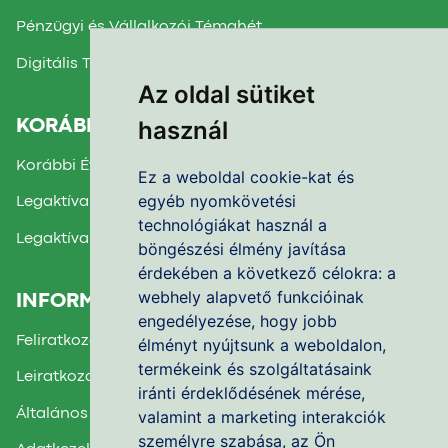
Pénzügyi és Vállalkozói Témahét
Digitális Témahét
Az oldal sütiket
használ
KORÁBBI TÉMAHETEK
Korábbi Évek Beszámolói
Ez a weboldal cookie-kat és
egyéb nyomkövetési
Legaktívabb Iskola díj 2025.
technológiákat használ a
Legaktívabb Iskola díj 2024.
böngészési élmény javítása
érdekében a következő célokra:
a
webhely alapvető funkcióinak
INFORMÁCIÓK
engedélyezése
,
hogy jobb
Feliratkozás a Hírlevélre
élményt nyújtsunk a weboldalon
,
termékeink és szolgáltatásaink
Leiratkozás a Hírlevélről
iránti érdeklődésének mérése,
Általános Felhasználási Feltételek
valamint a marketing interakciók
személyre szabása
,
az Ön