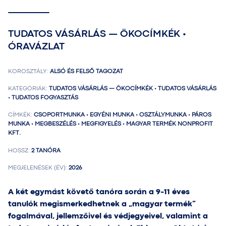
TUDATOS VÁSÁRLÁS — ÖKOCÍMKÉK •
ÓRAVÁZLAT
KOROSZTÁLY:
ALSÓ ÉS FELSŐ TAGOZAT
KATEGÓRIÁK:
TUDATOS VÁSÁRLÁS — ÖKOCÍMKÉK • TUDATOS VÁSÁRLÁS
• TUDATOS FOGYASZTÁS
CÍMKÉK:
CSOPORTMUNKA • EGYÉNI MUNKA • OSZTÁLYMUNKA • PÁROS
MUNKA • MEGBESZÉLÉS • MEGFIGYELÉS • MAGYAR TERMÉK NONPROFIT
KFT.
HOSSZ:
2 TANÓRA
MEGJELENÉSEK (ÉV):
2026
A két egymást követő tanóra során a 9-11 éves
tanulók megismerkedhetnek a „magyar termék”
fogalmával, jellemzőivel és védjegyeivel, valamint a