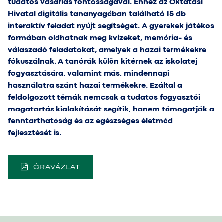
tudatos vásárlás fontosságával. Ehhez az Oktatási
Hivatal digitális tananyagában található 15 db
interaktív feladat nyújt segítséget. A gyerekek játékos
formában oldhatnak meg kvízeket, memória- és
válaszadó feladatokat, amelyek a hazai termékekre
fókuszálnak. A tanórák külön kitérnek az iskolatej
fogyasztására, valamint más, mindennapi
használatra szánt hazai termékekre. Ezáltal a
feldolgozott témák nemcsak a tudatos fogyasztói
magatartás kialakítását segítik, hanem támogatják a
fenntarthatóság és az egészséges életmód
fejlesztését is.
ÓRAVÁZLAT