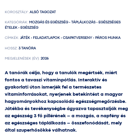
KOROSZTÁLY:
ALSÓ TAGOZAT
KATEGÓRIÁK:
MOZGÁS ÉS EGÉSZSÉG • TÁPLÁLKOZÁS • EGÉSZSÉGES
ÉTELEK • EGÉSZSÉG
CÍMKÉK:
JÁTÉK • FELADATLAPOK • CSAPATVERSENY • PÁROS MUNKA
HOSSZ:
3 TANÓRA
MEGJELENÉSEK (ÉV):
2026
A tanórák célja, hogy a tanulók megértsék, miért
fontos a tavaszi vitaminpótlás. Interaktív és
gyakorlati úton ismerjék fel a természetes
vitaminforrásokat, nyerjenek betekintést a magyar
hagyományokhoz kapcsolódó egészségmegőrzésbe.
Játékba és tevékenységbe ágyazva tapasztalják meg
az egészség 3 fő pillérének – a mozgás, a napfény és
az egészséges táplálkozás – összefonódását, mely
által szuperhősökké válhatnak.