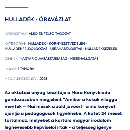
HULLADÉK • ÓRAVÁZLAT
KOROSZTÁLY:
ALSÓ ÉS FELSŐ TAGOZAT
KATEGÓRIÁK:
HULLADÉK • KÖRNYEZETVÉDELEM •
HULLADÉKFELDOLGOZÁS • ÚJRAHASZNOSÍTÁS • HULLADÉKKEZELÉS
CÍMKÉK:
MAGYAR OLVASÁSTÁRSASÁG • MESEHALLGATÁS
HOSSZ:
1 TANÓRA
MEGJELENÉSEK (ÉV):
2025
Az oktatási anyag készítője a Móra Könyvkiadó
gondozásában megjelent "Amikor a kukák világgá
mentek – Mai mesék a zöld jövőért" című könyvet
ajánlja a pedagógusok figyelmébe. A kötet 24 mesét
tartalmaz, melyeket a kortárs magyar irodalom
legnevesebb képviselői írtak - a teljesség igénye