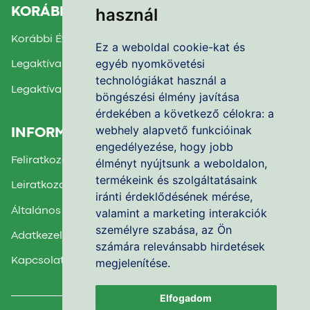
használ
KORÁBBI TÉMAHETEK
Korábbi Évek Beszámolói
Ez a weboldal cookie-kat és
egyéb nyomkövetési
Legaktívabb Iskola díj 2025.
technológiákat használ a
Legaktívabb Iskola díj 2024.
böngészési élmény javítása
érdekében a következő célokra:
a
webhely alapvető funkcióinak
INFORMÁCIÓK
engedélyezése
,
hogy jobb
Feliratkozás a Hírlevélre
élményt nyújtsunk a weboldalon
,
termékeink és szolgáltatásaink
Leiratkozás a Hírlevélről
iránti érdeklődésének mérése,
Általános Felhasználási Feltételek
valamint a marketing interakciók
személyre szabása
,
az Ön
Adatkezelési Nyilatkozat
számára relevánsabb hirdetések
megjelenítése
.
Kapcsolatfelvétel
Elfogadom