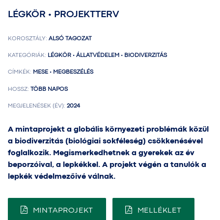
LÉGKÖR • PROJEKTTERV
KOROSZTÁLY:
ALSÓ TAGOZAT
KATEGÓRIÁK:
LÉGKÖR • ÁLLATVÉDELEM • BIODIVERZITÁS
CÍMKÉK:
MESE • MEGBESZÉLÉS
HOSSZ:
TÖBB NAPOS
MEGJELENÉSEK (ÉV):
2024
A mintaprojekt a globális környezeti problémák közül
a biodiverzitás (biológiai sokféleség) csökkenésével
foglalkozik. Megismerkedhetnek a gyerekek az év
beporzóival, a lepkékkel. A projekt végén a tanulók a
lepkék védelmezőivé válnak.
MINTAPROJEKT
MELLÉKLET