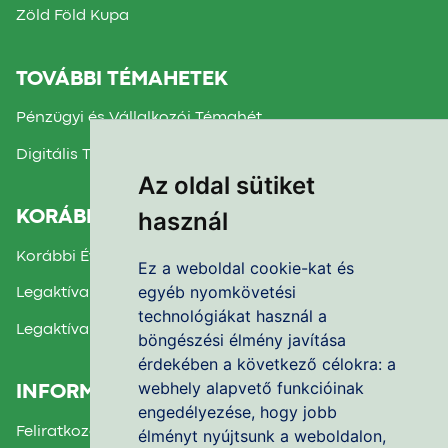
Zöld Föld Kupa
TOVÁBBI TÉMAHETEK
Pénzügyi és Vállalkozói Témahét
Digitális Témahét
Az oldal sütiket
használ
KORÁBBI TÉMAHETEK
Korábbi Évek Beszámolói
Ez a weboldal cookie-kat és
egyéb nyomkövetési
Legaktívabb Iskola díj 2025.
technológiákat használ a
Legaktívabb Iskola díj 2024.
böngészési élmény javítása
érdekében a következő célokra:
a
webhely alapvető funkcióinak
INFORMÁCIÓK
engedélyezése
,
hogy jobb
Feliratkozás a Hírlevélre
élményt nyújtsunk a weboldalon
,