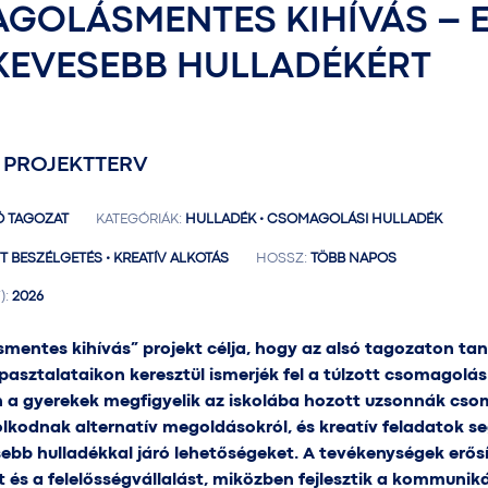
GOLÁSMENTES KIHÍVÁS – 
 KEVESEBB HULLADÉKÉRT
 PROJEKTTERV
 TAGOZAT
KATEGÓRIÁK:
HULLADÉK • CSOMAGOLÁSI HULLADÉK
T BESZÉLGETÉS • KREATÍV ALKOTÁS
HOSSZ:
TÖBB NAPOS
):
2026
entes kihívás” projekt célja, hogy az alsó tagozaton tan
asztalataikon keresztül ismerjék fel a túlzott csomagolás
n a gyerekek megfigyelik az iskolába hozott uzsonnák cso
kodnak alternatív megoldásokról, és kreatív feladatok se
sebb hulladékkal járó lehetőségeket. A tevékenységek erősí
 és a felelősségvállalást, miközben fejlesztik a kommuniká