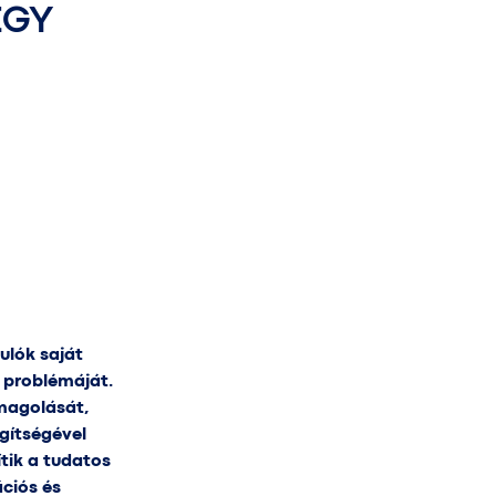
EGY
ulók saját
 problémáját.
magolását,
gítségével
tik a tudatos
ciós és