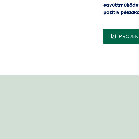
együttműködési
pozitív példák
PROJEK