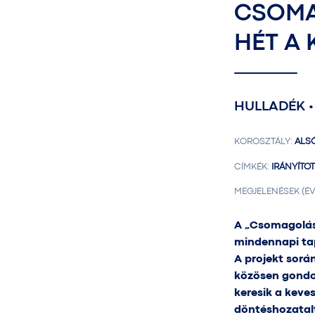
CSOMA
HÉT A
HULLADÉK •
KOROSZTÁLY:
ALSÓ
CÍMKÉK:
IRÁNYÍTOT
MEGJELENÉSEK (ÉV
A „Csomagolásm
mindennapi tap
A projekt sorá
közösen gondol
keresik a keve
döntéshozatalt