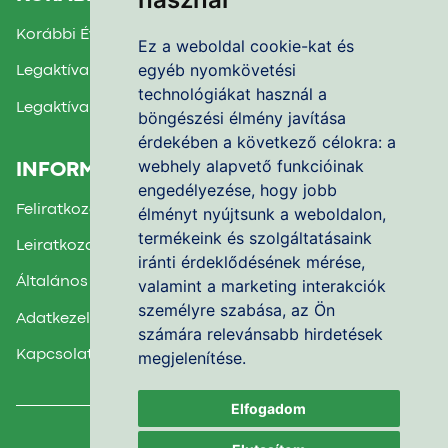
Korábbi Évek Beszámolói
Ez a weboldal cookie-kat és
egyéb nyomkövetési
Legaktívabb Iskola díj 2025.
technológiákat használ a
Legaktívabb Iskola díj 2024.
böngészési élmény javítása
érdekében a következő célokra:
a
webhely alapvető funkcióinak
INFORMÁCIÓK
engedélyezése
,
hogy jobb
Feliratkozás a Hírlevélre
élményt nyújtsunk a weboldalon
,
termékeink és szolgáltatásaink
Leiratkozás a Hírlevélről
iránti érdeklődésének mérése,
Általános Felhasználási Feltételek
valamint a marketing interakciók
személyre szabása
,
az Ön
Adatkezelési Nyilatkozat
számára relevánsabb hirdetések
megjelenítése
.
Kapcsolatfelvétel
Elfogadom
Facebook csoport