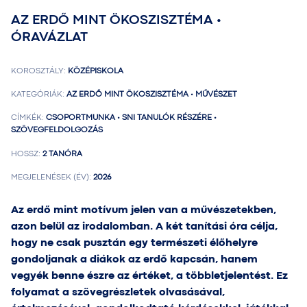
AZ ERDŐ MINT ÖKOSZISZTÉMA •
ÓRAVÁZLAT
KOROSZTÁLY:
KÖZÉPISKOLA
KATEGÓRIÁK:
AZ ERDŐ MINT ÖKOSZISZTÉMA • MŰVÉSZET
CÍMKÉK:
CSOPORTMUNKA • SNI TANULÓK RÉSZÉRE •
SZÖVEGFELDOLGOZÁS
HOSSZ:
2 TANÓRA
MEGJELENÉSEK (ÉV):
2026
Az erdő mint motívum jelen van a művészetekben,
azon belül az irodalomban. A két tanítási óra célja,
hogy ne csak pusztán egy természeti élőhelyre
gondoljanak a diákok az erdő kapcsán, hanem
vegyék benne észre az értéket, a többletjelentést. Ez
folyamat a szövegrészletek olvasásával,