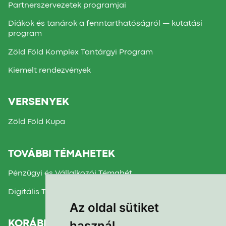
Partnerszervezetek programjai
Diákok és tanárok a fenntarthatóságról — kutatási
program
Zöld Föld Komplex Tantárgyi Program
Kiemelt rendezvények
VERSENYEK
Zöld Föld Kupa
TOVÁBBI TÉMAHETEK
Pénzügyi és Vállalkozói Témahét
Digitális Témahét
Az oldal sütiket
használ
KORÁBBI TÉMAHETEK