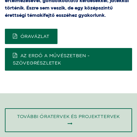
értelmezésével, gondolkodtató kérdésekkel, játékkal
történik. Észre sem veszik, de egy középszintű
érettségi témakifejtő esszéhez gyakorlunk.
ÓRAVÁZLAT
AZ ERDŐ A MŰVÉSZETBEN -
SZÖVEGRÉSZLETEK
TOVÁBBI ÓRATERVEK ÉS PROJEKTTERVEK