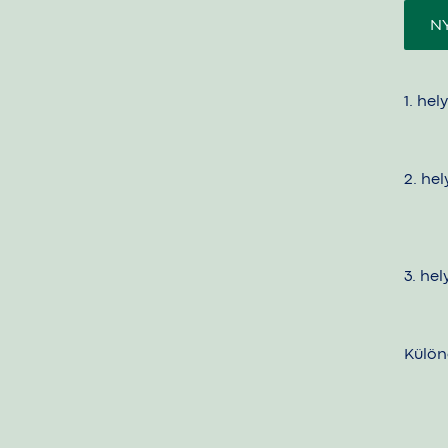
N
1. hel
2. hel
3. hel
Külön