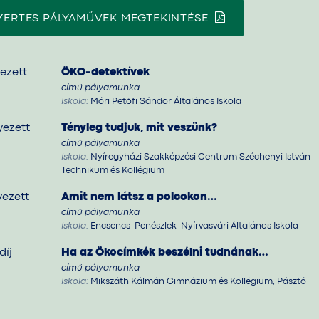
YERTES PÁLYAMŰVEK MEGTEKINTÉSE
yezett
ÖKO-detektívek
című pályamunka
Iskola:
Móri Petőfi Sándor Általános Iskola
yezett
Tényleg tudjuk, mit veszünk?
című pályamunka
Iskola:
Nyíregyházi Szakképzési Centrum Széchenyi István
Technikum és Kollégium
yezett
Amit nem látsz a polcokon…
című pályamunka
Iskola:
Encsencs-Penészlek-Nyírvasvári Általános Iskola
díj
Ha az Ökocímkék beszélni tudnának…
című pályamunka
Iskola:
Mikszáth Kálmán Gimnázium és Kollégium, Pásztó