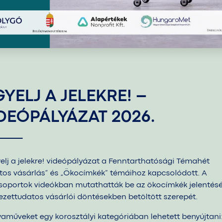
GYELJ A JELEKRE! –
DEÓPÁLYÁZAT 2026.
yelj a jelekre! videópályázat a Fenntarthatósági Témahét
tos vásárlás” és „Ökocímkék” témáihoz kapcsolódott. A
soportok videókban mutathatták be az ökocímkék jelentésé
ezettudatos vásárlói döntésekben betöltött szerepét.
yaműveket egy korosztályi kategóriában lehetett benyújtani