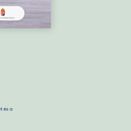
t és a
: