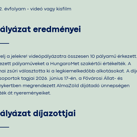
2. évfolyam - videó vagy kisfilm
ályázat eredményei
yelj a jelekre! videópályázatra összesen 10 pályamű érkezett.
ezett pályaműveket a HungaroMet szakértői értékelték. A
ai zsűri választotta ki a legkiemelkedőbb alkotásokat. A díj
oportok tagjai 2026. június 17-én, a Fővárosi Állat- és
ykertben megrendezett AlmaZöld díjátadó ünnepségen
ték át nyereményeiket.
ályázat díjazottjai