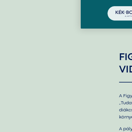
FI
VI
A Fig
„Tuda
diákc
körny
A pál