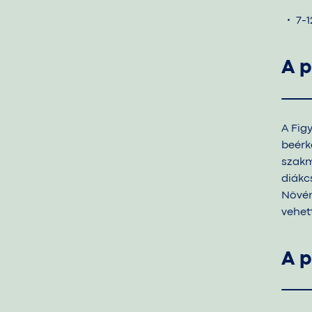
7-1
A p
A Fig
beérk
szakm
diákcs
Növén
vehet
A p