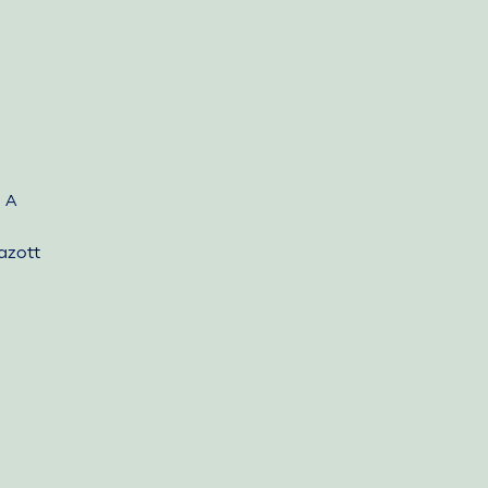
 A
azott