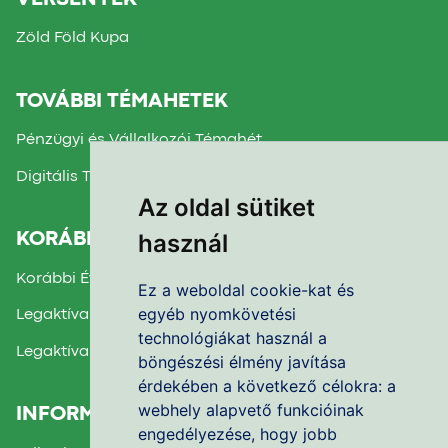
Zöld Föld Kupa
TOVÁBBI TÉMAHETEK
Pénzügyi és Vállalkozói Témahét
Digitális Témahét
Az oldal sütiket
használ
KORÁBBI TÉMAHETEK
Korábbi Évek Beszámolói
Ez a weboldal cookie-kat és
egyéb nyomkövetési
Legaktívabb Iskola díj 2025.
technológiákat használ a
Legaktívabb Iskola díj 2024.
böngészési élmény javítása
érdekében a következő célokra:
a
webhely alapvető funkcióinak
INFORMÁCIÓK
engedélyezése
,
hogy jobb