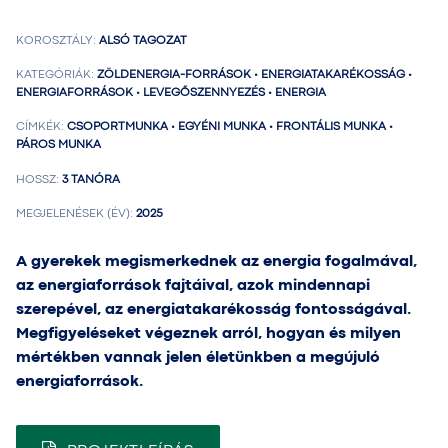
KOROSZTÁLY:
ALSÓ TAGOZAT
KATEGÓRIÁK:
ZÖLDENERGIA-FORRÁSOK • ENERGIATAKARÉKOSSÁG •
ENERGIAFORRÁSOK • LEVEGŐSZENNYEZÉS • ENERGIA
CÍMKÉK:
CSOPORTMUNKA • EGYÉNI MUNKA • FRONTÁLIS MUNKA •
PÁROS MUNKA
HOSSZ:
3 TANÓRA
MEGJELENÉSEK (ÉV):
2025
A gyerekek megismerkednek az energia fogalmával,
az energiaforrások fajtáival, azok mindennapi
szerepével, az energiatakarékosság fontosságával.
Megfigyeléseket végeznek arról, hogyan és milyen
mértékben vannak jelen életünkben a megújuló
energiaforrások.