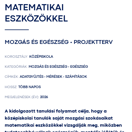
MATEMATIKAI
ESZKÖZÖKKEL
MOZGÁS ÉS EGÉSZSÉG • PROJEKTTERV
KOROSZTÁLY:
KÖZÉPISKOLA
KATEGÓRIÁK:
MOZGÁS ÉS EGÉSZSÉG • EGÉSZSÉG
CÍMKÉK:
ADATGYŰJTÉS • MÉRÉSEK • SZÁMÍTÁSOK
HOSSZ:
TÖBB NAPOS
MEGJELENÉSEK (ÉV):
2026
A kidolgozott tanulási folyamat célja, hogy a
középiskolai tanulók saját mozgási szokásaikat
matematikai eszközökkel vizsgálják meg, miközben