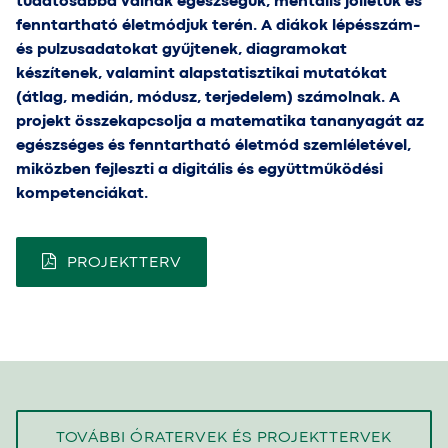
tudatosabbá válnak egészségük, mentális jóllétük és
fenntartható életmódjuk terén. A diákok lépésszám-
és pulzusadatokat gyűjtenek, diagramokat
készítenek, valamint alapstatisztikai mutatókat
(átlag, medián, módusz, terjedelem) számolnak. A
projekt összekapcsolja a matematika tananyagát az
egészséges és fenntartható életmód szemléletével,
miközben fejleszti a digitális és együttműködési
kompetenciákat.
PROJEKTTERV
TOVÁBBI ÓRATERVEK ÉS PROJEKTTERVEK