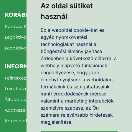
Az oldal sütiket
használ
KORÁBBI TÉMAHETEK
Korábbi Évek Beszámolói
Ez a weboldal cookie-kat és
egyéb nyomkövetési
Legaktívabb Iskola díj 2025.
technológiákat használ a
Legaktívabb Iskola díj 2024.
böngészési élmény javítása
érdekében a következő célokra:
a
webhely alapvető funkcióinak
INFORMÁCIÓK
engedélyezése
,
hogy jobb
Feliratkozás a Hírlevélre
élményt nyújtsunk a weboldalon
,
termékeink és szolgáltatásaink
Leiratkozás a Hírlevélről
iránti érdeklődésének mérése,
Általános Felhasználási Feltételek
valamint a marketing interakciók
személyre szabása
,
az Ön
Adatkezelési Nyilatkozat
számára relevánsabb hirdetések
megjelenítése
.
Kapcsolatfelvétel