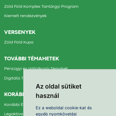
Zöld Föld Komplex Tantárgyi Program
Kiemelt rendezvények
VERSENYEK
Zöld Föld Kupa
TOVÁBBI TÉMAHETEK
Pénzügyi és Vállalkozói Témahét
Digitális Témahét
Az oldal sütiket
használ
KORÁBBI TÉMAHETEK
Korábbi Évek Beszámolói
Ez a weboldal cookie-kat és
egyéb nyomkövetési
Legaktívabb Iskola díj 2025.