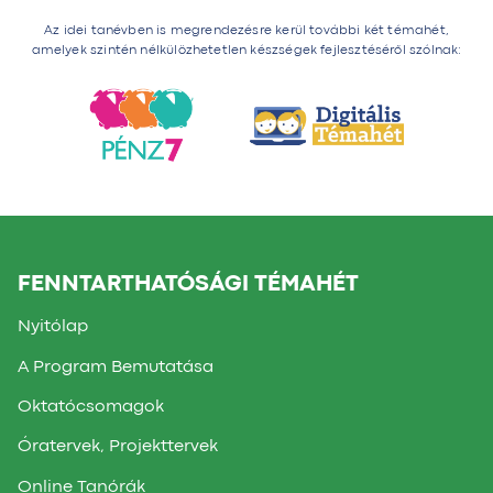
Az idei tanévben is megrendezésre kerül további két témahét,
amelyek szintén nélkülözhetetlen készségek fejlesztéséről szólnak:
FENNTARTHATÓSÁGI TÉMAHÉT
Nyitólap
A Program Bemutatása
Oktatócsomagok
Óratervek, Projekttervek
Online Tanórák