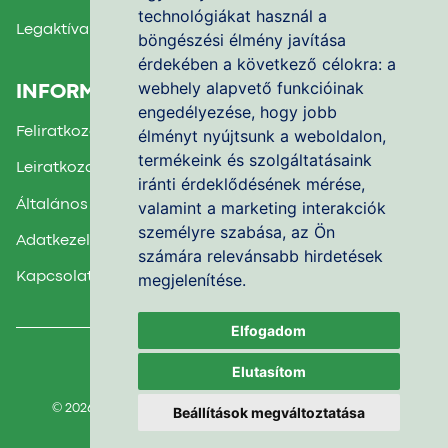
technológiákat használ a
Legaktívabb Iskola díj 2024.
böngészési élmény javítása
érdekében a következő célokra:
a
webhely alapvető funkcióinak
INFORMÁCIÓK
engedélyezése
,
hogy jobb
Feliratkozás a Hírlevélre
élményt nyújtsunk a weboldalon
,
termékeink és szolgáltatásaink
Leiratkozás a Hírlevélről
iránti érdeklődésének mérése,
Általános Felhasználási Feltételek
valamint a marketing interakciók
személyre szabása
,
az Ön
Adatkezelési Nyilatkozat
számára relevánsabb hirdetések
megjelenítése
.
Kapcsolatfelvétel
Elfogadom
Facebook csoport
Elutasítom
© 2026
Alapértékek Nonprofit Kft.
Minden jog fenntartva.
Beállítások megváltoztatása
Sütibeállítások