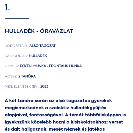
1.
HULLADÉK • ÓRAVÁZLAT
KOROSZTÁLY:
ALSÓ TAGOZAT
KATEGÓRIÁK:
HULLADÉK
CÍMKÉK:
EGYÉNI MUNKA • FRONTÁLIS MUNKA
HOSSZ:
2 TANÓRA
MEGJELENÉSEK (ÉV):
2023
A két tanóra során az alsó tagozatos gyerekek
megismerkednek a szelektív hulladékgyűjtés
alapjaival, fontosságával. A témát többféleképpen is
igyekszünk közelebb hozni a kisiskolásokhoz: verset
és dalt hallgatnak, mesét néznek és játékos