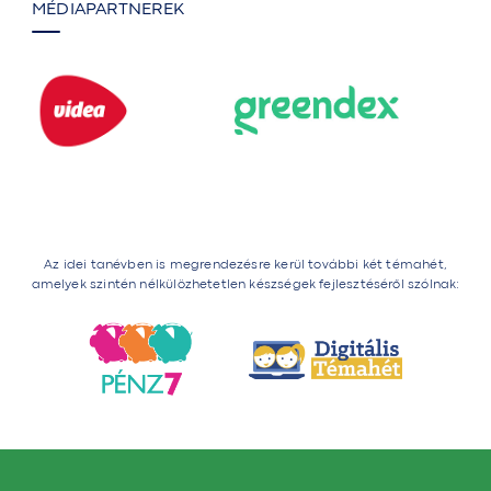
MÉDIAPARTNEREK
Az idei tanévben is megrendezésre kerül további két témahét,
amelyek szintén nélkülözhetetlen készségek fejlesztéséről szólnak: