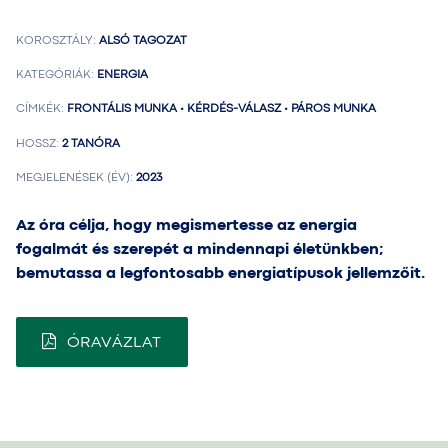
KOROSZTÁLY:
ALSÓ TAGOZAT
KATEGÓRIÁK:
ENERGIA
CÍMKÉK:
FRONTÁLIS MUNKA • KÉRDÉS-VÁLASZ • PÁROS MUNKA
HOSSZ:
2 TANÓRA
MEGJELENÉSEK (ÉV):
2023
Az óra célja, hogy megismertesse az energia
fogalmát és szerepét a mindennapi életünkben;
bemutassa a legfontosabb energiatípusok jellemzőit.
ÓRAVÁZLAT