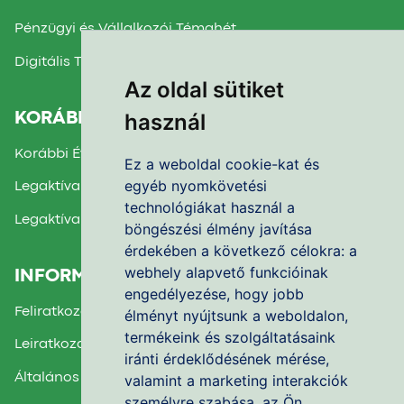
Pénzügyi és Vállalkozói Témahét
Digitális Témahét
Az oldal sütiket
használ
KORÁBBI TÉMAHETEK
Korábbi Évek Beszámolói
Ez a weboldal cookie-kat és
egyéb nyomkövetési
Legaktívabb Iskola díj 2025.
technológiákat használ a
Legaktívabb Iskola díj 2024.
böngészési élmény javítása
érdekében a következő célokra:
a
webhely alapvető funkcióinak
INFORMÁCIÓK
engedélyezése
,
hogy jobb
Feliratkozás a Hírlevélre
élményt nyújtsunk a weboldalon
,
termékeink és szolgáltatásaink
Leiratkozás a Hírlevélről
iránti érdeklődésének mérése,
Általános Felhasználási Feltételek
valamint a marketing interakciók
személyre szabása
,
az Ön