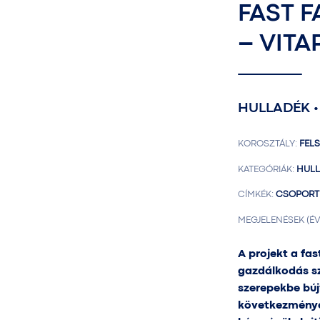
FAST F
– VITA
HULLADÉK •
KOROSZTÁLY:
FELS
KATEGÓRIÁK:
HULL
CÍMKÉK:
CSOPORTMU
MEGJELENÉSEK (ÉV
A projekt a fas
gazdálkodás s
szerepekbe búj
következményei