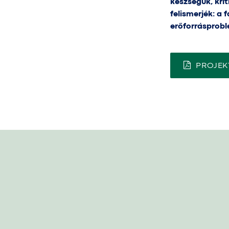
készségük, kri
felismerjék: a
erőforrásprobl
PROJEK