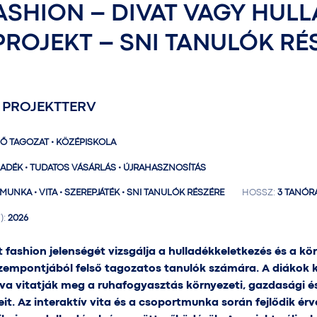
ASHION – DIVAT VAGY HUL
PROJEKT – SNI TANULÓK RÉ
 PROJEKTTERV
Ő TAGOZAT • KÖZÉPISKOLA
ADÉK • TUDATOS VÁSÁRLÁS • ÚJRAHASZNOSÍTÁS
NKA • VITA • SZEREPJÁTÉK • SNI TANULÓK RÉSZÉRE
HOSSZ:
3 TANÓR
):
2026
t fashion jelenségét vizsgálja a hulladékkeletkezés és a kö
zempontjából felső tagozatos tanulók számára. A diákok 
va vitatják meg a ruhafogyasztás környezeti, gazdasági é
t. Az interaktív vita és a csoportmunka során fejlődik érve