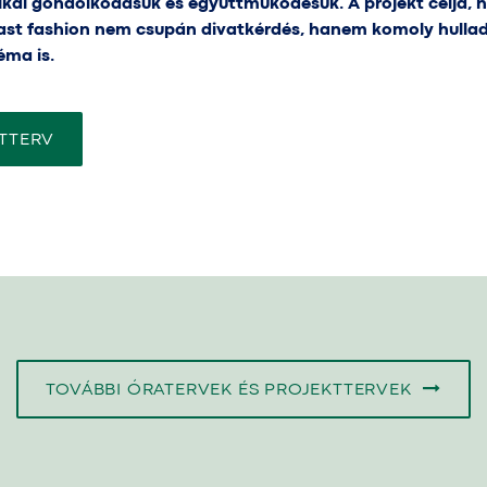
tikai gondolkodásuk és együttműködésük. A projekt célja, 
 fast fashion nem csupán divatkérdés, hanem komoly hulla
éma is.
TTERV
TOVÁBBI ÓRATERVEK ÉS PROJEKTTERVEK