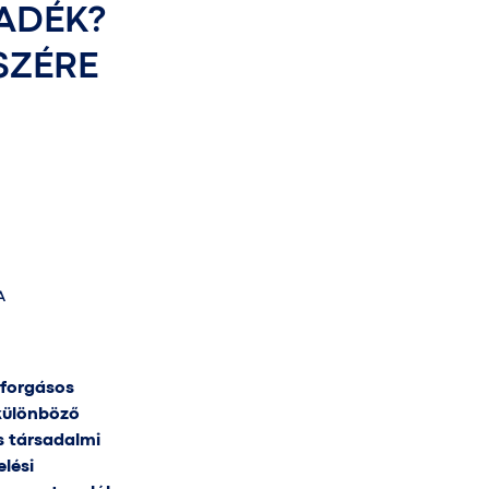
LADÉK?
SZÉRE
A
rforgásos
különböző
s társadalmi
lési