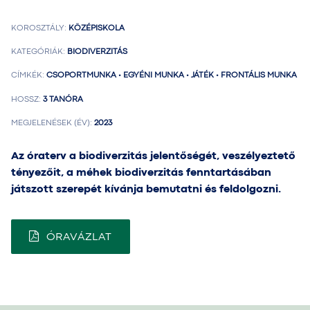
KOROSZTÁLY:
KÖZÉPISKOLA
KATEGÓRIÁK:
BIODIVERZITÁS
CÍMKÉK:
CSOPORTMUNKA • EGYÉNI MUNKA • JÁTÉK • FRONTÁLIS MUNKA
HOSSZ:
3 TANÓRA
MEGJELENÉSEK (ÉV):
2023
Az óraterv a biodiverzitás jelentőségét, veszélyeztető
tényezőit, a méhek biodiverzitás fenntartásában
játszott szerepét kívánja bemutatni és feldolgozni.
ÓRAVÁZLAT