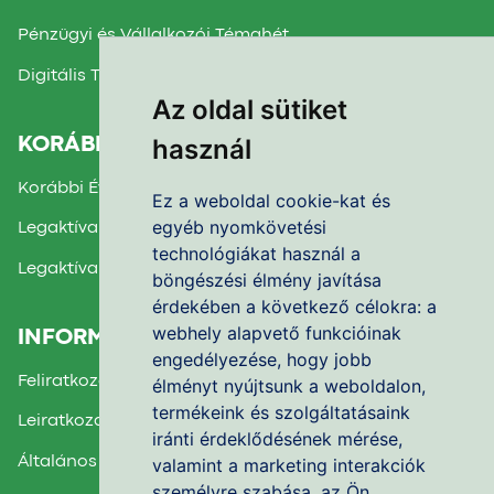
Pénzügyi és Vállalkozói Témahét
Digitális Témahét
Az oldal sütiket
használ
KORÁBBI TÉMAHETEK
Korábbi Évek Beszámolói
Ez a weboldal cookie-kat és
egyéb nyomkövetési
Legaktívabb Iskola díj 2025.
technológiákat használ a
Legaktívabb Iskola díj 2024.
böngészési élmény javítása
érdekében a következő célokra:
a
webhely alapvető funkcióinak
INFORMÁCIÓK
engedélyezése
,
hogy jobb
Feliratkozás a Hírlevélre
élményt nyújtsunk a weboldalon
,
termékeink és szolgáltatásaink
Leiratkozás a Hírlevélről
iránti érdeklődésének mérése,
Általános Felhasználási Feltételek
valamint a marketing interakciók
személyre szabása
,
az Ön