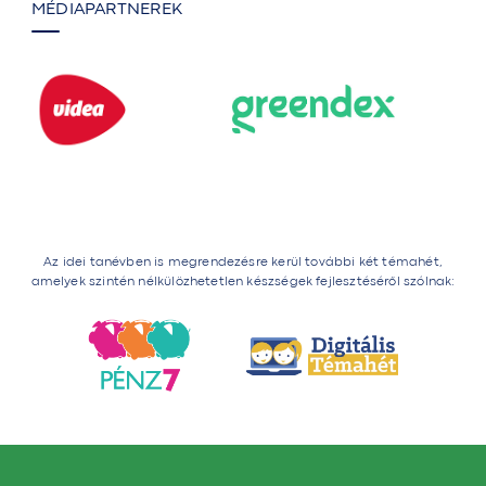
MÉDIAPARTNEREK
Az idei tanévben is megrendezésre kerül további két témahét,
amelyek szintén nélkülözhetetlen készségek fejlesztéséről szólnak: