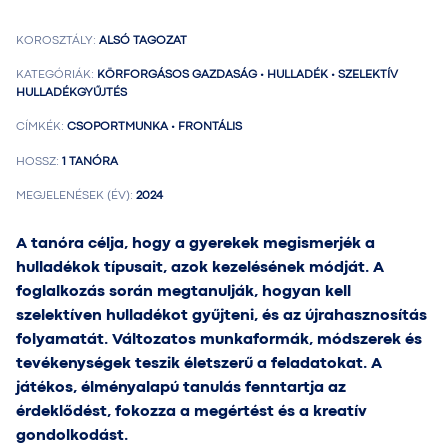
KOROSZTÁLY:
ALSÓ TAGOZAT
KATEGÓRIÁK:
KÖRFORGÁSOS GAZDASÁG • HULLADÉK • SZELEKTÍV
HULLADÉKGYŰJTÉS
CÍMKÉK:
CSOPORTMUNKA • FRONTÁLIS
HOSSZ:
1 TANÓRA
MEGJELENÉSEK (ÉV):
2024
A tanóra célja, hogy a gyerekek megismerjék a
hulladékok típusait, azok kezelésének módját. A
foglalkozás során megtanulják, hogyan kell
szelektíven hulladékot gyűjteni, és az újrahasznosítás
folyamatát. Változatos munkaformák, módszerek és
tevékenységek teszik életszerű a feladatokat. A
játékos, élményalapú tanulás fenntartja az
érdeklődést, fokozza a megértést és a kreatív
gondolkodást.