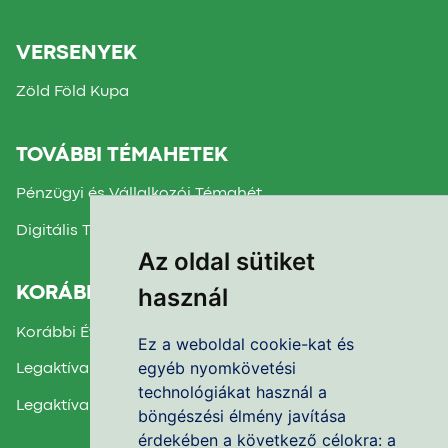
VERSENYEK
Zöld Föld Kupa
TOVÁBBI TÉMAHETEK
Pénzügyi és Vállalkozói Témahét
Digitális Témahét
Az oldal sütiket
használ
KORÁBBI TÉMAHETEK
Korábbi Évek Beszámolói
Ez a weboldal cookie-kat és
egyéb nyomkövetési
Legaktívabb Iskola díj 2025.
technológiákat használ a
Legaktívabb Iskola díj 2024.
böngészési élmény javítása
érdekében a következő célokra:
a