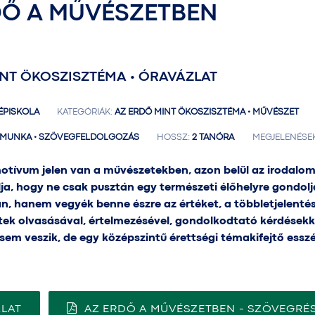
DŐ A MŰVÉSZETBEN
NT ÖKOSZISZTÉMA • ÓRAVÁZLAT
PISKOLA
KATEGÓRIÁK:
AZ ERDŐ MINT ÖKOSZISZTÉMA • MŰVÉSZET
MUNKA • SZÖVEGFELDOLGOZÁS
HOSSZ:
2 TANÓRA
MEGJELENÉSEK 
otívum jelen van a művészetekben, azon belül az irodalom
élja, hogy ne csak pusztán egy természeti élőhelyre gondol
n, hanem vegyék benne észre az értéket, a többletjelentés
tek olvasásával, értelmezésével, gondolkodtató kérdésekke
e sem veszik, de egy középszintű érettségi témakifejtő essz
LAT
AZ ERDŐ A MŰVÉSZETBEN - SZÖVEGRÉ