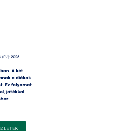
(ÉV):
2026
ban. A két
janak a diákok
t. Ez folyamat
l, játékkal
éhez
SZLETEK