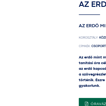
AZ ER
AZ ERDŐ MI
KOROSZTÁLY:
KÖZÉ
CÍMKÉK:
CSOPORT
Az erdő mint m
tanítási óra c
az erdő kapcsá
a szövegrészle
történik. Észr
gyakorlunk.
ÓRAVÁZ